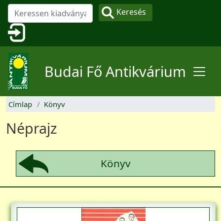
Ugrás a tartalomra
Keresés
Felhasználói fiók menüje
Budai Fő Antikvárium
Címlap
Könyv
Néprajz
Könyv