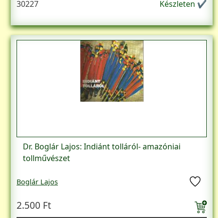
30227
Készleten ✔
Dr. Boglár Lajos: Indiánt tolláról- amazóniai
tollművészet
Boglár Lajos
2.500 Ft