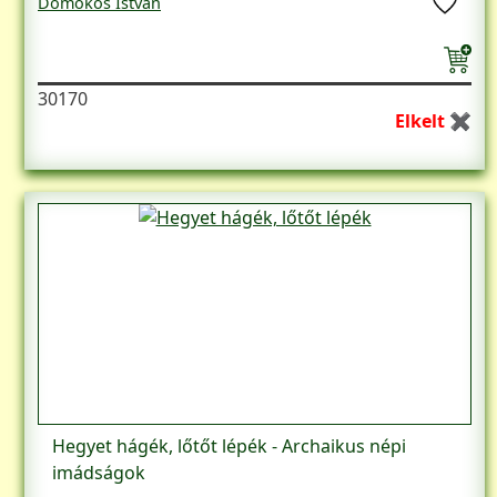
Domokos István
30170
Elkelt ✖
Hegyet hágék, lőtőt lépék - Archaikus népi
imádságok