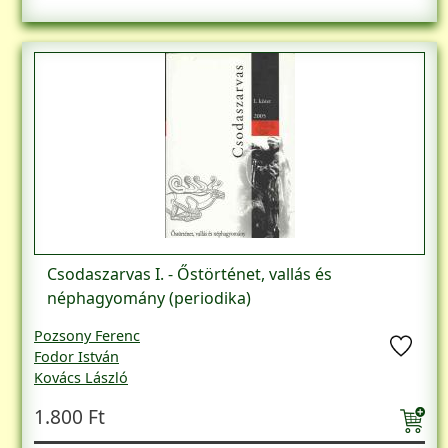
Csodaszarvas I. - Őstörténet, vallás és
néphagyomány (periodika)
Pozsony Ferenc
Fodor István
Kovács László
Veszprémy László
1.800 Ft
Mohay Tamás
Abkarovits Endre