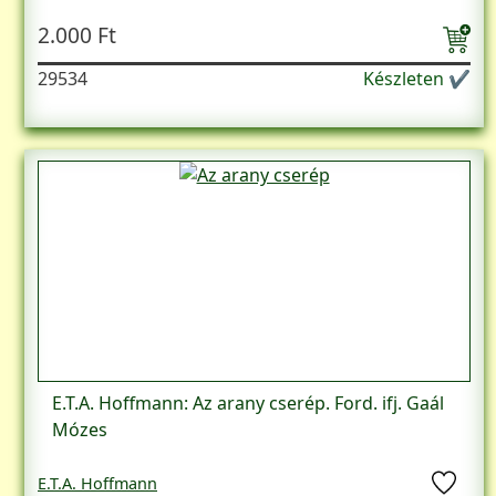
2.000 Ft
29534
Készleten ✔
E.T.A. Hoffmann: Az arany cserép. Ford. ifj. Gaál
Mózes
E.T.A. Hoffmann