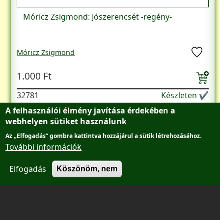
Móricz Zsigmond: Jószerencsét -regény-
Móricz Zsigmond
1.000 Ft
32781
Készleten ✔
A felhasználói élmény javítása érdekében a
webhelyen sütiket használunk
Oldalszámozás
Következő oldal
Utolsó oldal
1
2
3
››
Utolsó »
Az „Elfogadás” gombra kattintva hozzájárul a sütik létrehozásához.
További információk
Elfogadás
Köszönöm, nem
Lábléc menü
Adatvédelmi tájékoztató
Főantikvárium
AntikvárBudán
Kapcsolat