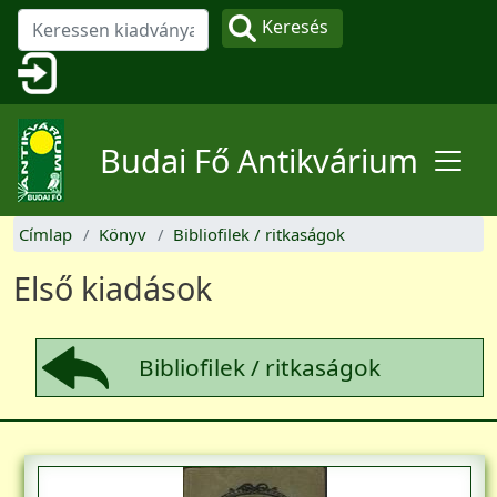
Ugrás a tartalomra
Keresés
Felhasználói fiók menüje
Budai Fő Antikvárium
Címlap
Könyv
Bibliofilek / ritkaságok
Első kiadások
Bibliofilek / ritkaságok