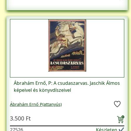
Ábrahám Ernő, P: A csudaszarvas. Jaschik Álmos
képeivel és könyvdíszeivel
Ábrahám Ernő P(attanyús)
3.500 Ft
27526
Készleten ✔