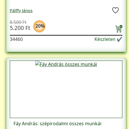
Pálffy János
6.500 Ft
20%
5.200 Ft
34460
Készleten ✔
Fáy András: szépirodalmi összes munkái