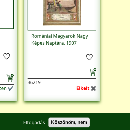
.
Romániai Magyarok Nagy
Képes Naptára, 1907
36219
eten ✔
Elkelt ✖
Elfogadás
Köszönöm, nem