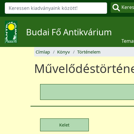
Kere
Budai Fő Antikvárium
Tema
Címlap
Könyv
Történelem
Művelődéstörtén
Kelet