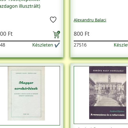
azdagon illusztrált)
Alexandru Balaci
00 Ft
800 Ft
48
Készleten ✔
27516
Készl