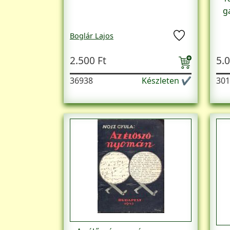
g
Boglár Lajos
2.500 Ft
5.0
36938
Készleten ✔
301