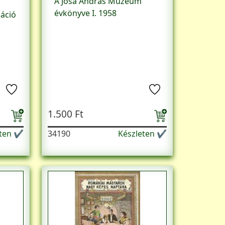
A Jósa András Múzeum
évkönyve I. 1958
áció
1.500 Ft
eten ✔
34190
Készleten ✔