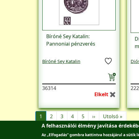
Bíróné Sey Katalin:
D
Pannoniai pénzverés
m
Bíróné Sey Katalin
Dió
36314
222
Elkelt ✖
Oldalszámozás
Következő oldal
Utolsó 
1
2
3
4
5
››
Utolsó »
A felhasználói élmény javítása érdeké
Az „Elfogadás” gombra kattintva hozzájárul a sütik 