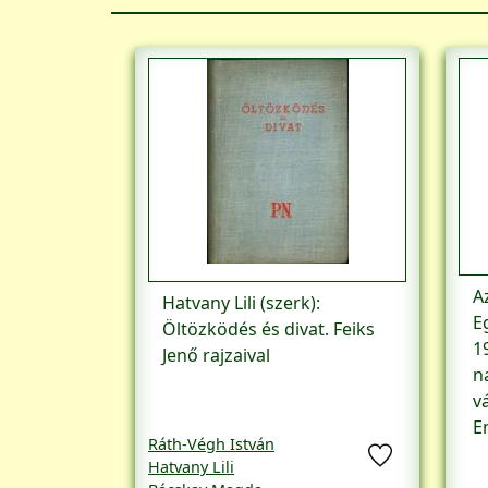
A
Hatvany Lili (szerk):
E
Öltözködés és divat. Feiks
1
Jenő rajzaival
n
v
E
Ráth-Végh István
Hatvany Lili