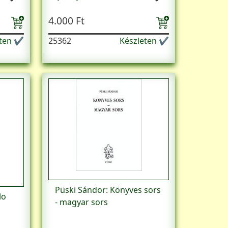
4.000 Ft
eten ✔
25362
Készleten ✔
Püski Sándor: Könyves sors
lo
- magyar sors