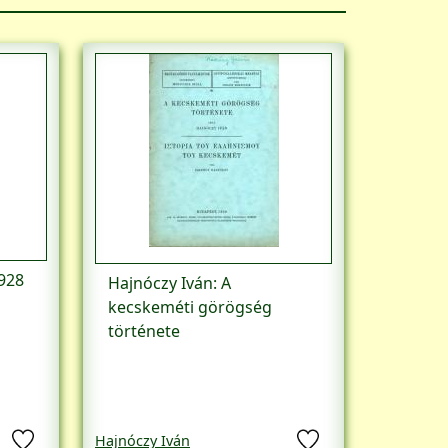
928
Hajnóczy Iván: A
kecskeméti görögség
története
Hajnóczy Iván