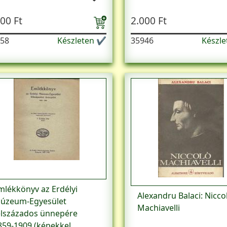
00 Ft
2.000 Ft
58
Készleten ✔
35946
Készl
mlékkönyv az Erdélyi
Alexandru Balaci: Nicco
úzeum-Egyesület
Machiavelli
élszázados ünnepére
859-1909.(képekkel