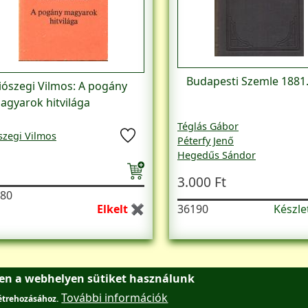
Budapesti Szemle 1881
iószegi Vilmos: A pogány
agyarok hitvilága
Téglás Gábor
szegi Vilmos
Péterfy Jenő
Hegedűs Sándor
Marczali Henrik
3.000 Ft
Kautz Gyula
80
Lóczy Lajos
Elkelt ✖
36190
Készl
oldal
ben a webhelyen sütiket használunk
További információk
létrehozásához.