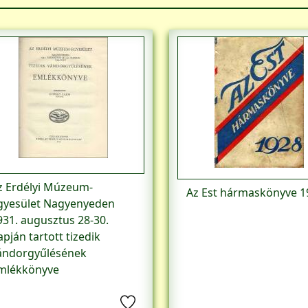
z Erdélyi Múzeum-
Az Est hármaskönyve 1
gyesület Nagyenyeden
931. augusztus 28-30.
apján tartott tizedik
ándorgyűlésének
mlékkönyve