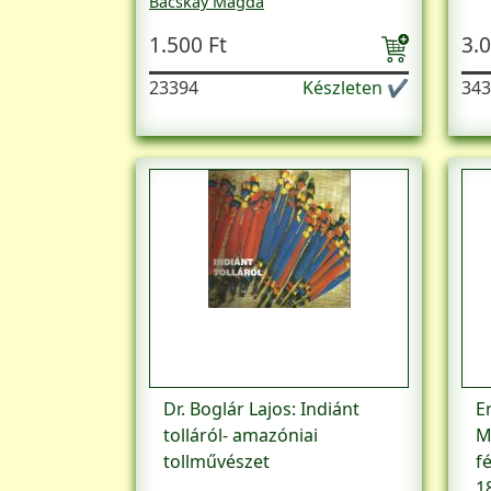
Bácskay Magda
Feiks Jenő
1.500 Ft
3.0
23394
Készleten ✔
343
Dr. Boglár Lajos: Indiánt
E
tolláról- amazóniai
M
tollművészet
f
1