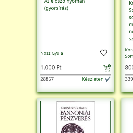
Az élőszó nyomán
K
(gyorsírás)
S
s
m
n
s
Kor
Nosz Gyula
Som
1.000 Ft
80
28857
Készleten ✔
339