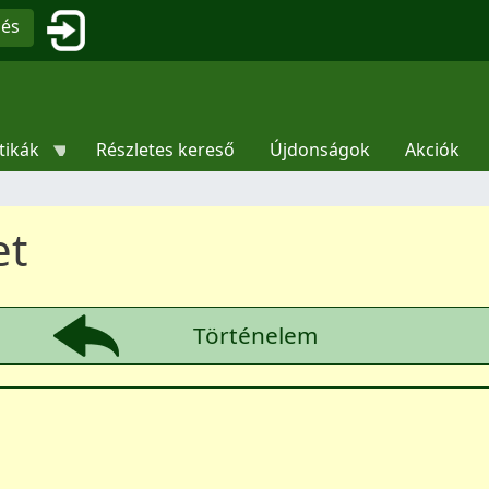
Ugrás a tartalomra
Felhasználói fiók menüje
sés
tikák
Részletes kereső
Újdonságok
Akciók
et
Történelem