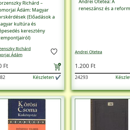
Andrei Otetea: A
orzenszky Richárd –
reneszánsz és a reform
omorjai Ádám: Magyar
orskérdések (Előadások a
agyar kultúra és
épesedés keresztény
zempontjairól)
zenszky Richárd
Andrei Otetea
orjai Ádám
0 Ft
1.200 Ft
82
Készleten ✔
24293
Készl