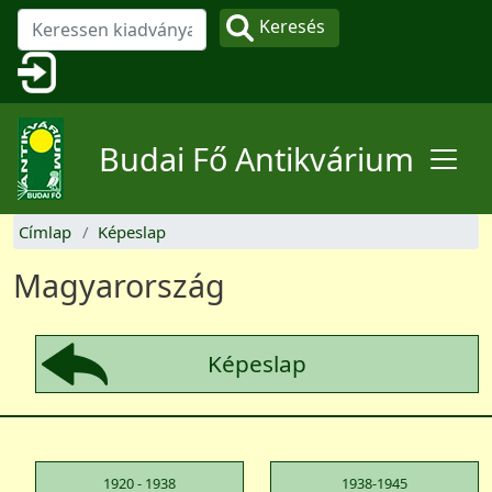
Ugrás a tartalomra
Keresés
Felhasználói fiók menüje
Budai Fő Antikvárium
Címlap
Képeslap
Magyarország
Képeslap
1920 - 1938
1938-1945