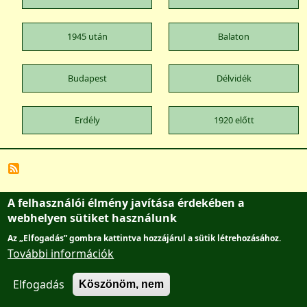
1945 után
Balaton
Budapest
Délvidék
Erdély
1920 előtt
A felhasználói élmény javítása érdekében a
Lábléc menü
Adatvédelmi tájékoztató
Főantikvárium
webhelyen sütiket használunk
Az „Elfogadás” gombra kattintva hozzájárul a sütik létrehozásához.
AntikvárBudán
Kapcsolat
További információk
Elfogadás
Köszönöm, nem