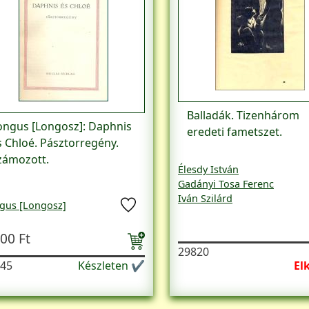
Balladák. Tizenhárom
ongus [Longosz]: Daphnis
eredeti fametszet.
s Chloé. Pásztorregény.
zámozott.
Élesdy István
Gadányi Tosa Ferenc
Iván Szilárd
gus [Longosz]
Pomogáts Béla
Tahi Tóth Nándor
00 Ft
Varga Mátyás
29820
45
Készleten ✔
El