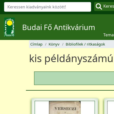
Kere
Budai Fő Antikvárium
Tema
Címlap
Könyv
Bibliofilek / ritkaságok
kis példányszámú