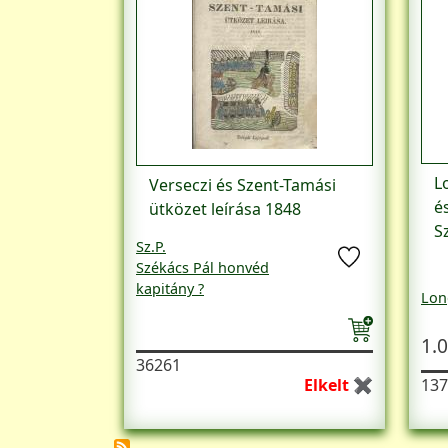
L
Verseczi és Szent-Tamási
é
ütközet leírása 1848
S
Sz.P.
Székács Pál honvéd
kapitány ?
Lon
1.0
36261
Elkelt ✖
137