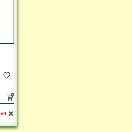
kelt ✖