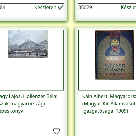
84
Készleten ✔
35029
Készl
agy Lajos, Hollenzer Béla:
Kain Albert: Magyarors
szak-magyarországi
(Magyar Kir. Államvasu
épeskönyv
igazgatósága. 1909)