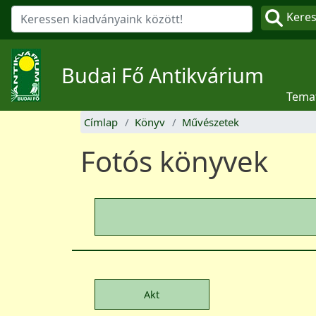
Kere
Budai Fő Antikvárium
Tema
Címlap
Könyv
Művészetek
Fotós könyvek
Akt