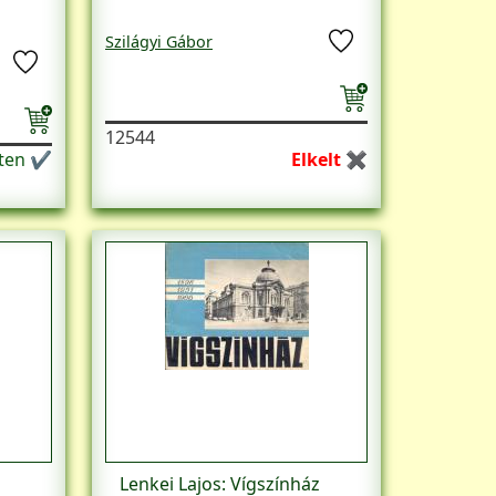
Szilágyi Gábor
12544
eten ✔
Elkelt ✖
Lenkei Lajos: Vígszínház