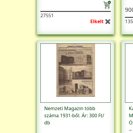
90
27551
Elkelt ✖
135
Nemzeti Magazin több
K
száma 1931-ből. Ár: 300 Ft/
M
db
Ö
--