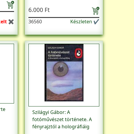
6.000 Ft
kelt ✖
36560
Készleten ✔
rte
Szilágyi Gábor: A
fotóművészet története. A
fényrajztól a holográfiáig