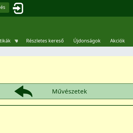
Ugrás a tartalomra
Felhasználói fiók menüje
sés
tikák
Részletes kereső
Újdonságok
Akciók
Művészetek