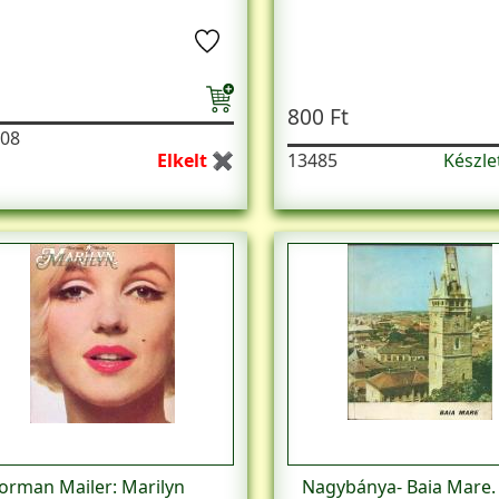
800 Ft
08
Elkelt ✖
13485
Készl
orman Mailer: Marilyn
Nagybánya- Baia Mare.