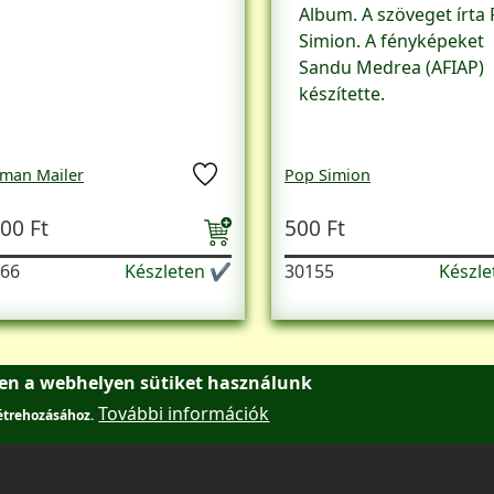
Album. A szöveget írta
Simion. A fényképeket
Sandu Medrea (AFIAP)
készítette.
man Mailer
Pop Simion
00 Ft
500 Ft
66
Készleten ✔
30155
Készl
ben a webhelyen sütiket használunk
További információk
létrehozásához.
AntikvárBudán
Kapcsolat