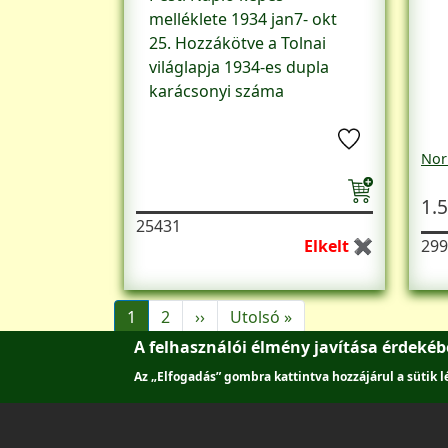
melléklete 1934 jan7- okt
25. Hozzákötve a Tolnai
világlapja 1934-es dupla
karácsonyi száma
Nor
1.5
25431
Elkelt ✖
299
Oldalszámozás
Következő oldal
Utolsó oldal
1
2
››
Utolsó »
A felhasználói élmény javítása érdeké
Az „Elfogadás” gombra kattintva hozzájárul a sütik 
Lábléc menü
Adatvédelmi tájékoztató
Főantikvárium