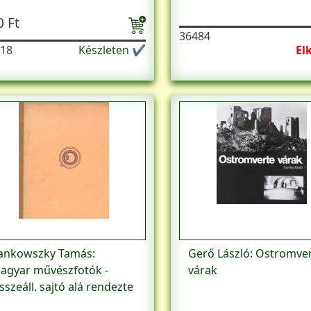
0 Ft
36484
18
Készleten ✔
El
ankowszky Tamás:
Gerő László: Ostromve
agyar művészfotók -
várak
sszeáll. sajtó alá rendezte