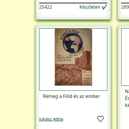
25422
Készleten ✔
289
N
Remeg a Föld és az ember
É
k
Juhász Attila