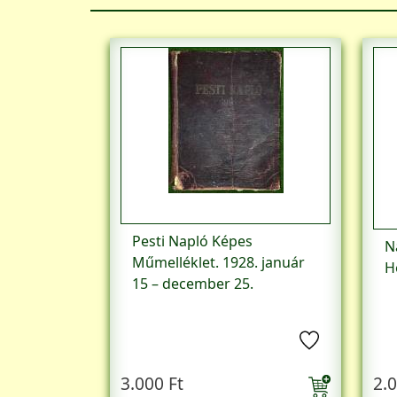
Pesti Napló Képes
N
Műmelléklet. 1928. január
H
15 – december 25.
3.000 Ft
2.0