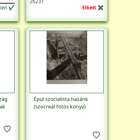
26237
eten ✔
Elkelt ✖
zág
Épül szocialista hazánk
tak
(szocreál fotós könyv)