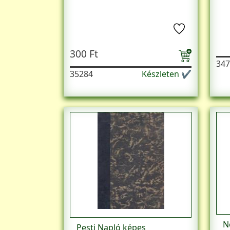
300 Ft
347
35284
Készleten ✔
N
Pesti Napló képes