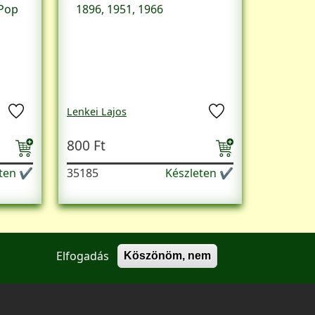
 Pop
1896, 1951, 1966
Lenkei Lajos
800 Ft
eten ✔
35185
Készleten ✔
Elfogadás
Köszönöm, nem