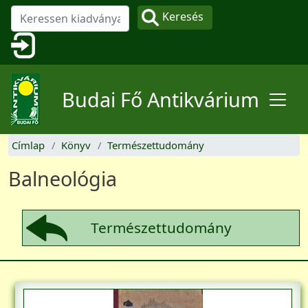
Ugrás a tartalomra
Keresés
Felhasználói fiók menüje
Budai Fő Antikvárium
Címlap
Könyv
Természettudomány
Balneológia
Természettudomány