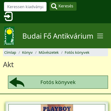
Ugrás a tartalomra
Keresés
Felhasználói fiók menüje
Budai Fő Antikvárium
Címlap
Könyv
Művészetek
Fotós könyvek
Akt
Fotós könyvek