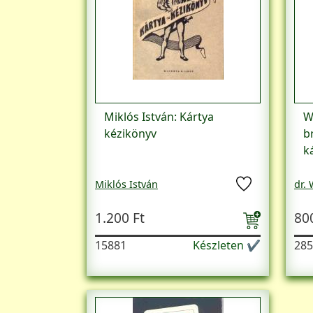
Miklós István: Kártya ​
Wi
kézikönyv
b
k
Miklós István
dr.
1.200 Ft
80
15881
Készleten ✔
285