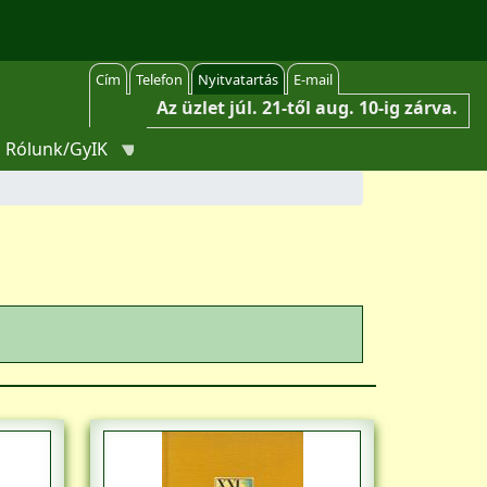
Cím
Telefon
Nyitvatartás
E-mail
Az üzlet júl. 21-től aug. 10-ig zárva.
Rólunk/GyIK