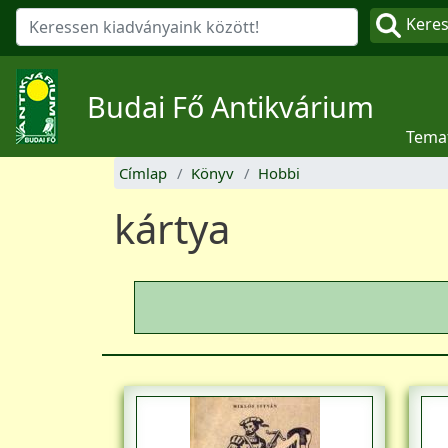
Kere
Budai Fő Antikvárium
Tema
Címlap
Könyv
Hobbi
kártya