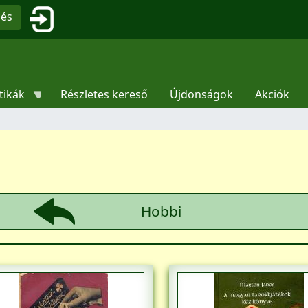
Ugrás a tartalomra
Felhasználói fiók menüje
sés
tikák
Részletes kereső
Újdonságok
Akciók
Hobbi