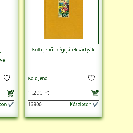
Kolb Jenő: Régi játékkártyák
r
yve
Kolb Jenő
1.200 Ft
eten ✔
13806
Készleten ✔