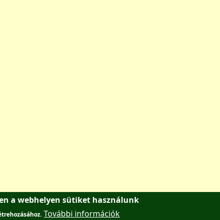
ben a webhelyen sütiket használunk
További információk
létrehozásához.