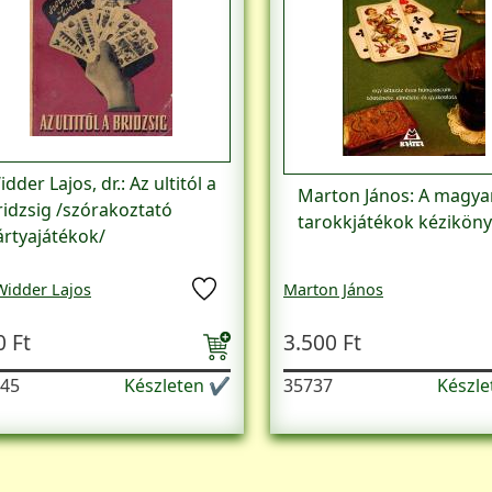
dder Lajos, dr.: Az ultitól a
Marton János: A magya
ridzsig /szórakoztató
tarokkjátékok kézikön
ártyajátékok/
 Widder Lajos
Marton János
0 Ft
3.500 Ft
45
Készleten ✔
35737
Készl