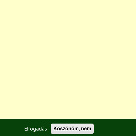
Elfogadás
Köszönöm, nem