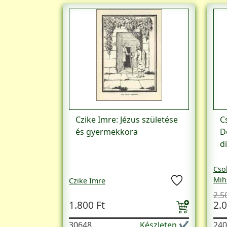
Czike Imre: Jézus születése
C
és gyermekkora
D
d
Cso
Mih
Czike Imre
2.5
1.800 Ft
2.0
30648
Készleten ✔
240