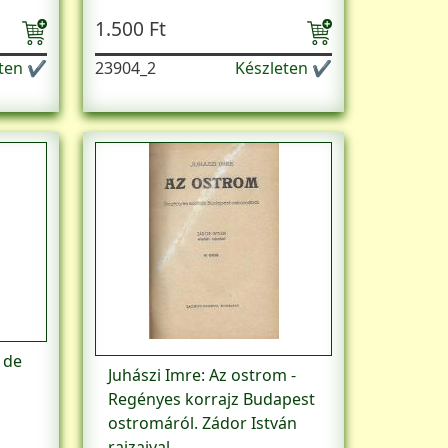
1.500 Ft
eten ✔
23904_2
Készleten ✔
 de
Juhászi Imre: Az ostrom -
Regényes korrajz Budapest
ostromáról. Zádor István
rajzaival