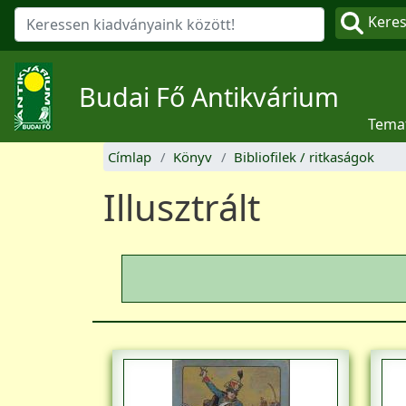
Kere
Budai Fő Antikvárium
Tema
Címlap
Könyv
Bibliofilek / ritkaságok
Illusztrált