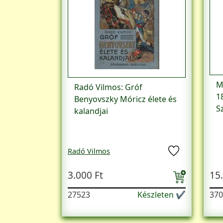
M
Radó Vilmos: Gróf
1
Benyovszky Móricz élete és
S
kalandjai
Radó Vilmos
3.000 Ft
15
27523
Készleten ✔
370