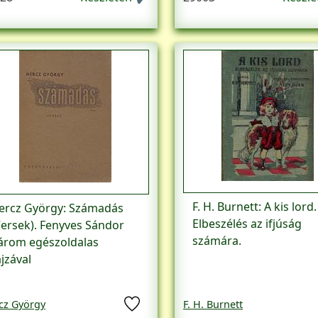
F. H. Burnett: A kis lord.
ercz György: Számadás
Elbeszélés az ifjúság
Versek). Fenyves Sándor
számára.
árom egészoldalas
ajzával
cz György
F. H. Burnett