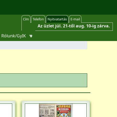
Cím
Telefon
Nyitvatartás
E-mail
Az üzlet júl. 21-től aug. 10-ig zárva.
Rólunk/GyIK