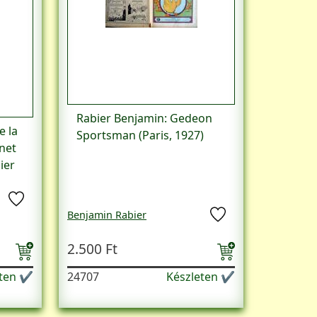
Rabier Benjamin: ‎Gedeon
e la
Sportsman (Paris, 1927)
anet
ier
Benjamin Rabier
2.500 Ft
eten ✔
24707
Készleten ✔