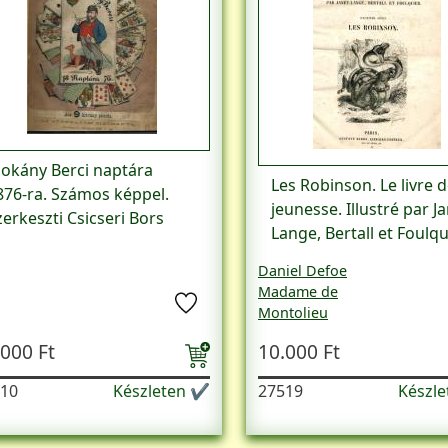
okány Berci naptára
Les Robinson. Le livre d
876-ra. Számos képpel.
jeunesse. Illustré par J
zerkeszti Csicseri Bors
Lange, Bertall et Foulqu
Daniel Defoe
Madame de
Montolieu
F. Cooper
.000 Ft
10.000 Ft
Bédollière
10
Készleten ✔
27519
Készl