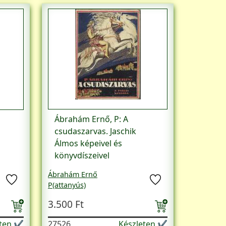
Ábrahám Ernő, P: A
csudaszarvas. Jaschik
Álmos képeivel és
könyvdíszeivel
Ábrahám Ernő
P(attanyús)
3.500 Ft
eten ✔
27526
Készleten ✔