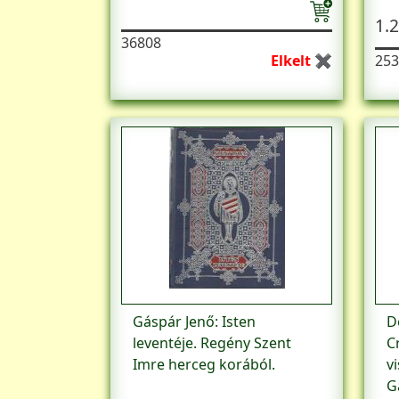
1.2
36808
Elkelt ✖
253
Gáspár Jenő: Isten
D
leventéje. Regény Szent
C
Imre herceg korából.
v
G