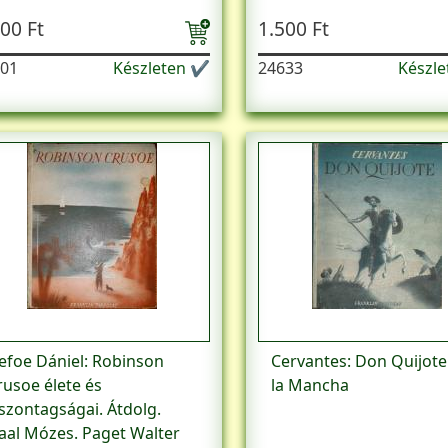
00 Ft
1.500 Ft
01
Készleten ✔
24633
Készl
efoe Dániel: Robinson
Cervantes: Don Quijote
rusoe élete és
la Mancha
iszontagságai. Átdolg.
aal Mózes. Paget Walter