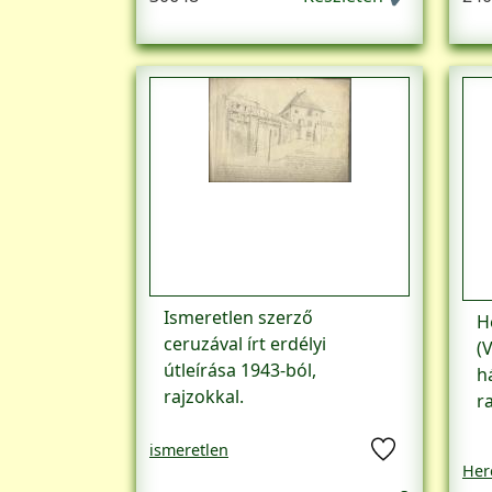
Ismeretlen szerző
H
ceruzával írt erdélyi
(
útleírása 1943-ból,
h
rajzokkal.
r
ismeretlen
Her