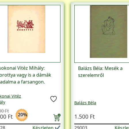
sokonai Vitéz Mihály:
Balázs Béla: Mesék a
orottya vagy is a dámák
szerelemről
iadalma a farsangon.
konai Vitéz
ály
Balázs Béla
00 Ft
20%
00 Ft
1.500 Ft
28
Készleten ✔
29003
Készl