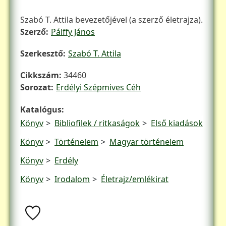
Hozzáfűzések
Szabó T. Attila bevezetőjével (a szerző életrajza).
Szerző
Pálffy János
Szerkesztő
Szabó T. Attila
Cikkszám
34460
Sorozat
Erdélyi Szépmives Céh
Katalógus
Könyv
Bibliofilek / ritkaságok
Első kiadások
Könyv
Történelem
Magyar történelem
Könyv
Erdély
Könyv
Irodalom
Életrajz/emlékirat