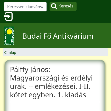
Ugrás a tartalomra
Keresés
Felhasználói fiók menüje
Budai Fő Antikvárium
Címlap
Pálffy János:
Magyarországi és erdélyi
urak. -- emlékezései. I-II.
kötet egyben. 1. kiadás