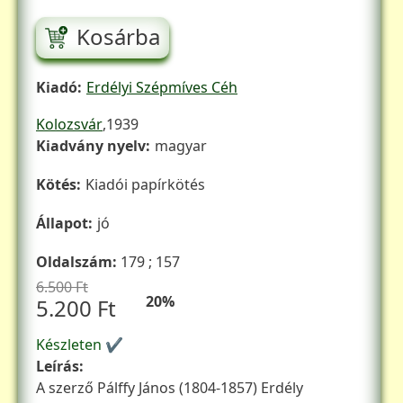
Kosárba
Kiadó
Erdélyi Szépmíves Céh
Kiadás éve
Kolozsvár
1939
Kiadvány nyelv
magyar
Kötés
Kiadói papírkötés
Állapot
jó
Oldalszám
179 ; 157
6.500 Ft
20%
5.200 Ft
Készleten ✔
Leírás
A szerző Pálffy János (1804-1857) Erdély