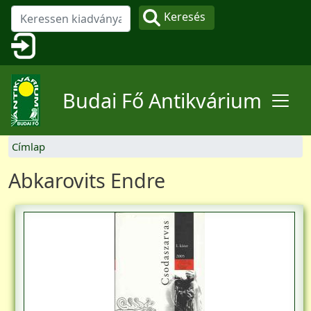
Ugrás a tartalomra
Keresés
Felhasználói fiók menüje
Budai Fő Antikvárium
Címlap
Abkarovits Endre