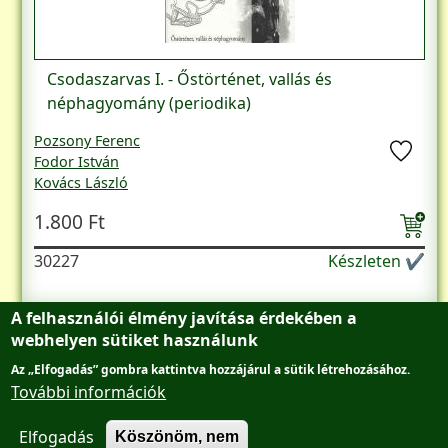
Csodaszarvas I. - Őstörténet, vallás és
néphagyomány (periodika)
Pozsony Ferenc
Fodor István
Kovács László
Veszprémy László
1.800 Ft
Mohay Tamás
Abkarovits Endre
30227
Készleten ✔
A felhasználói élmény javítása érdekében a
webhelyen sütiket használunk
Az „Elfogadás” gombra kattintva hozzájárul a sütik létrehozásához.
Lábléc menü
Adatvédelmi tájékoztató
Főantikvárium
További információk
AntikvárBudán
Elfogadás
Kapcsolat
Köszönöm, nem