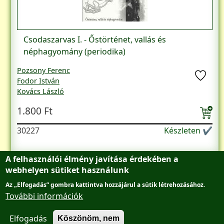
Csodaszarvas I. - Őstörténet, vallás és
néphagyomány (periodika)
Pozsony Ferenc
Fodor István
Kovács László
Veszprémy László
1.800 Ft
Mohay Tamás
Abkarovits Endre
30227
Készleten ✔
A felhasználói élmény javítása érdekében a
webhelyen sütiket használunk
Az „Elfogadás” gombra kattintva hozzájárul a sütik létrehozásához.
Lábléc menü
Adatvédelmi tájékoztató
Főantikvárium
További információk
AntikvárBudán
Elfogadás
Kapcsolat
Köszönöm, nem