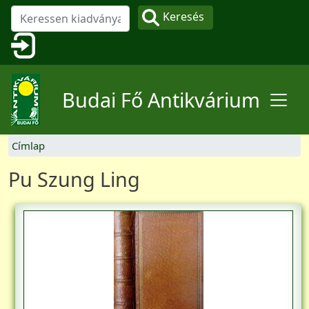
Ugrás a tartalomra
Keresés
Felhasználói fiók menüje
Budai Fő Antikvárium
Címlap
Pu Szung Ling