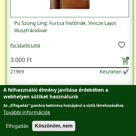
Pu Szung Ling: Furcsa históriák. Vincze Lajos
illusztrációival
Pu Szung Ling
3.000 Ft
21969
Készleten ✔
A felhasználói élmény javítása érdekében a
webhelyen sütiket használunk
Az „Elfogadás” gombra kattintva hozzájárul a sütik létrehozásához.
Lábléc menü
Adatvédelmi tájékoztató
Főantikvárium
További információk
AntikvárBudán
Kapcsolat
Elfogadás
Köszönöm, nem