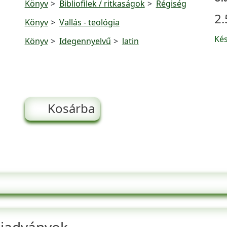
Könyv
Bibliofilek / ritkaságok
Régiség
2.
Könyv
Vallás - teológia
Ké
Könyv
Idegennyelvű
latin
Kosárba