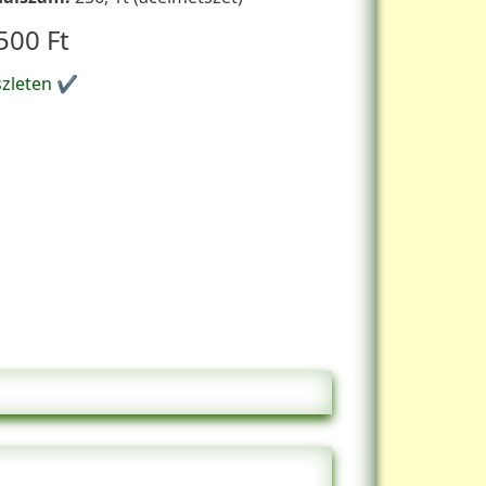
500 Ft
szleten ✔