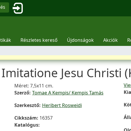
Ugrás a tartalomra
Felhasználói fiók menüje
sés
tikák
Részletes kereső
Újdonságok
Akciók
R
mitatione Jesu Christi (
Vi
Hozzáfűzések
Méret: 7,5x11 cm.
Ki
Szerző
Tomae A Kempis/ Kempis Tamás
Kö
Szerkesztő
Heribert Rosweidi
Ál
Cikkszám
16357
Katalógus
Ol