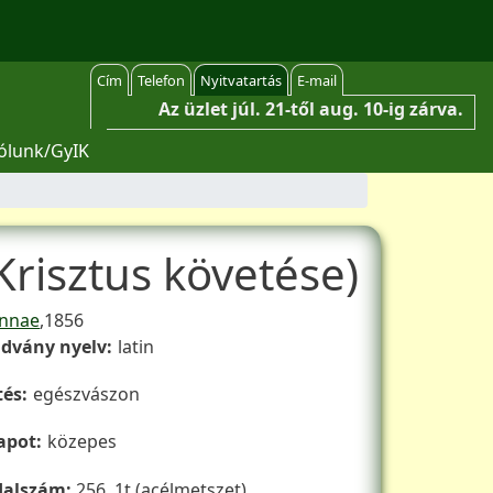
Cím
Telefon
Nyitvatartás
E-mail
Az üzlet júl. 21-től aug. 10-ig zárva.
ólunk/GyIK
Krisztus követése)
Kiadás éve
ennae
1856
advány nyelv
latin
tés
egészvászon
lapot
közepes
dalszám
256, 1t (acélmetszet)