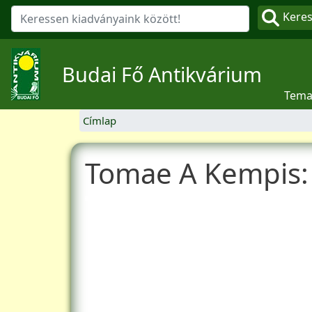
Kere
Budai Fő Antikvárium
Tema
Címlap
Tomae A Kempis: I