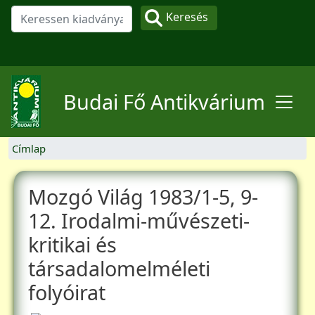
Ugrás a tartalomra
Keresés
Felhasználói fiók menüje
Budai Fő Antikvárium
Címlap
Mozgó Világ 1983/1-5, 9-
12. Irodalmi-művészeti-
kritikai és
társadalomelméleti
folyóirat