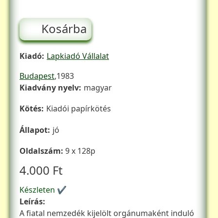
Kosárba
Kiadó
Lapkiadó Vállalat
Kiadás éve
Budapest
1983
Kiadvány nyelv
magyar
Kötés
Kiadói papírkötés
Állapot
jó
Oldalszám
9 x 128p
4.000 Ft
Készleten ✔
Leírás
A fiatal nemzedék kijelölt orgánumaként induló