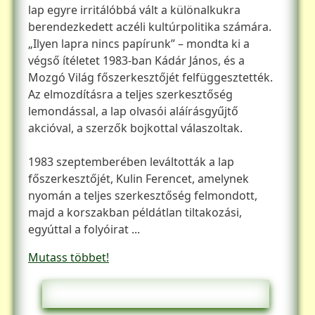
lap egyre irritálóbbá vált a különalkukra
berendezkedett aczéli kultúrpolitika számára.
„Ilyen lapra nincs papírunk” – mondta ki a
végső ítéletet 1983-ban Kádár János, és a
Mozgó Világ főszerkesztőjét felfüggesztették.
Az elmozdításra a teljes szerkesztőség
lemondással, a lap olvasói aláírásgyűjtő
akcióval, a szerzők bojkottal válaszoltak.
1983 szeptemberében leváltották a lap
főszerkesztőjét, Kulin Ferencet, amelynek
nyomán a teljes szerkesztőség felmondott,
majd a korszakban példátlan tiltakozási,
egyúttal a folyóirat ...
Mutass többet!