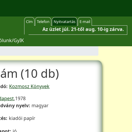
Cím
Telefon
Nyitvatartás
E-mail
Az üzlet júl. 21-től aug. 10-ig zárva.
ólunk/GyIK
zám (10 db)
adó
Kozmosz Könyvek
Kiadás éve
dapest
1978
advány nyelv
magyar
tés
kiadói papír
lapot
jó