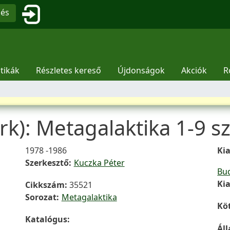
Ugrás a tartalomra
Felhasználói fiók menüje
sés
tikák
Részletes kereső
Újdonságok
Akciók
R
rk): Metagalaktika 1-9 s
Hozzáfűzések
1978 -1986
Ki
Szerkesztő
Kuczka Péter
Bu
Ki
Cikkszám
35521
Sorozat
Metagalaktika
Kö
Katalógus
Ál