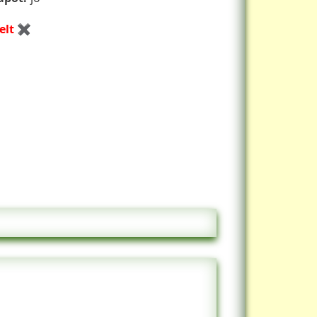
kelt ✖