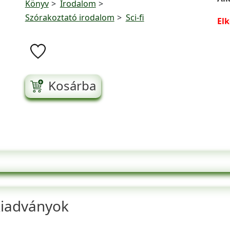
Könyv
Irodalom
Szórakoztató irodalom
Sci-fi
El
Kosárba
kiadványok