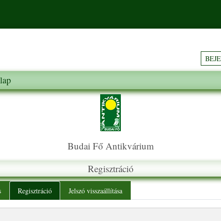
BEJ
lap
Budai Fő Antikvárium
Regisztráció
y tabs
s
Regisztráció
Jelszó visszaállítása