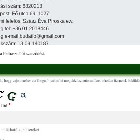
a Felhasználói szerződést.
ja, hogy vajon ember-e a látogató, valamint megelőzi az automatikus kéretlen üzenetek beküldés
 kód
pen látható karaktereket.