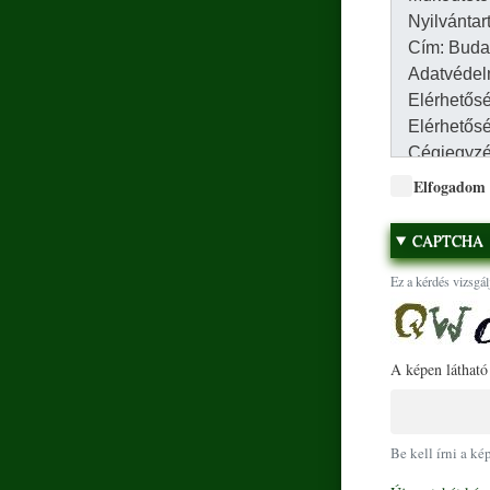
Elfogadom
CAPTCHA
Ez a kérdés vizsgál
A képen látható
Be kell írni a ké