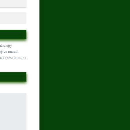
mára egy
ejtve marad.
a kapcsolatot, ha