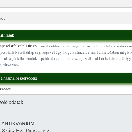
állítások
pcsolatfelvételi űrlap
E-mail küldési lehetőséget biztosít a többi felhasználó szá
pcsolatfelvételi űrlap segítségével úgy, hogy a címzett e-mail címe közben mégis r
osultságú felhasználók – például az oldal rendszergazdái – akkor is felvehetik így 
g tiltva van.
elhasználói szerződése
erződés
Ugrás a tartalomra