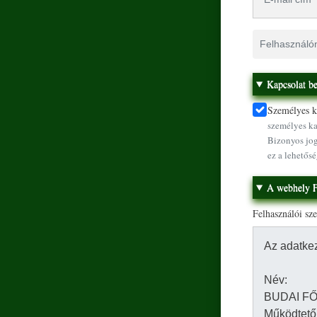
Felhasználónév
Kapcsolat be
Személyes ka
személyes ka
Bizonyos jog
ez a lehetősé
A webhely F
Felhasználói sz