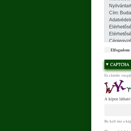
Elfogadom
CAPTCHA
Ez a kérdés vizsgál
A képen látható
Be kell írni a ké