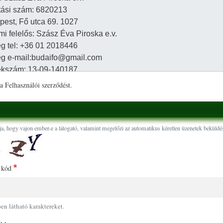
a Felhasználói szerződést.
ja, hogy vajon ember-e a látogató, valamint megelőzi az automatikus kéretlen üzenetek beküldés
 kód
pen látható karaktereket.