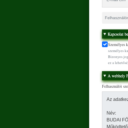
Felhasználónév
Kapcsolat be
Személyes ka
személyes ka
Bizonyos jog
ez a lehetősé
A webhely F
Felhasználói sz