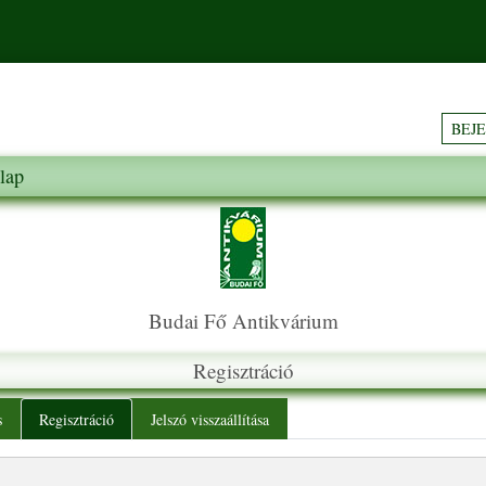
BEJ
lap
Budai Fő Antikvárium
Regisztráció
y tabs
s
Regisztráció
Jelszó visszaállítása