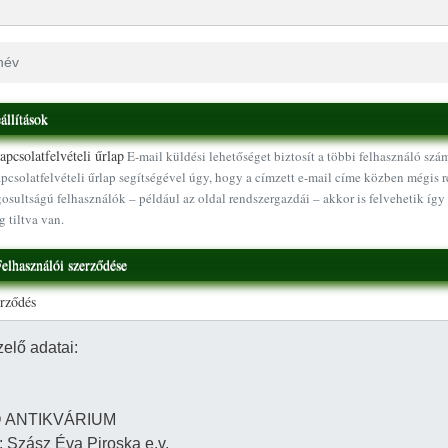
állítások
pcsolatfelvételi űrlap
E-mail küldési lehetőséget biztosít a többi felhasználó szá
pcsolatfelvételi űrlap segítségével úgy, hogy a címzett e-mail címe közben mégis r
osultságú felhasználók – például az oldal rendszergazdái – akkor is felvehetik így 
g tiltva van.
elhasználói szerződése
erződés
Ugrás a tartalomra