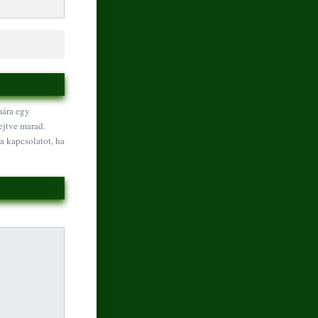
mára egy
ejtve marad.
a kapcsolatot, ha