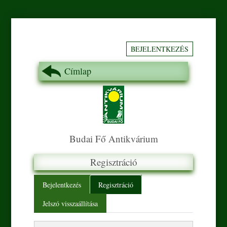
BEJELENTKEZÉS
Címlap
Budai Fő Antikvárium
Regisztráció
Primary tabs
Bejelentkezés
Regisztráció
Jelszó visszaállítása
E-mail cím