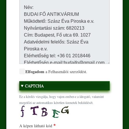
Elfogadom
a Felhasználói szerződést.
CAPTCHA
Ez a kérdés vizsgálja, hogy vajon ember-e a látogató, valamint
megelőzi az automatikus kéretlen üzenetek beküldését.
A képen látható kód