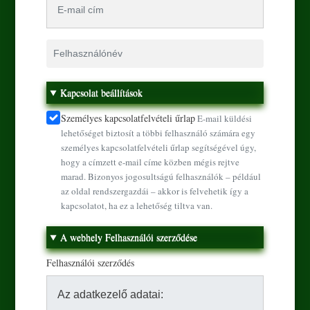
Felhasználónév
Kapcsolat beállítások
Személyes kapcsolatfelvételi űrlap
E-mail küldési
lehetőséget biztosít a többi felhasználó számára egy
személyes kapcsolatfelvételi űrlap segítségével úgy,
hogy a címzett e-mail címe közben mégis rejtve
marad. Bizonyos jogosultságú felhasználók – például
az oldal rendszergazdái – akkor is felvehetik így a
kapcsolatot, ha ez a lehetőség tiltva van.
A webhely Felhasználói szerződése
Ugrás a tartalomra
Felhasználói szerződés