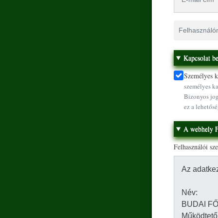
Felhasználónév
Kapcsolat be
Személyes ka
személyes ka
Bizonyos jog
ez a lehetősé
A webhely F
Felhasználói sz