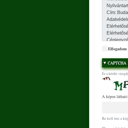
Elfogadom
CAPTCHA
Ez a kérdés vizsgál
A képen látható
Be kell írni a ké