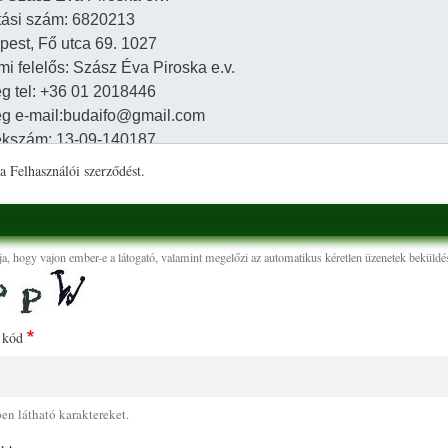
a Felhasználói szerződést.
ja, hogy vajon ember-e a látogató, valamint megelőzi az automatikus kéretlen üzenetek beküldés
 kód
pen látható karaktereket.