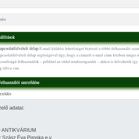
állítások
pcsolatfelvételi űrlap
E-mail küldési lehetőséget biztosít a többi felhasználó szá
pcsolatfelvételi űrlap segítségével úgy, hogy a címzett e-mail címe közben mégis r
osultságú felhasználók – például az oldal rendszergazdái – akkor is felvehetik így 
g tiltva van.
elhasználói szerződése
erződés
Ugrás a tartalomra