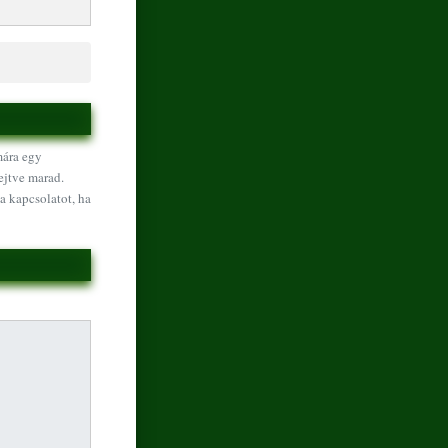
mára egy
ejtve marad.
a kapcsolatot, ha