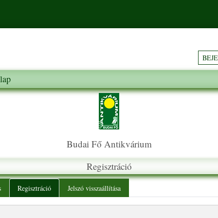
BEJ
lap
Budai Fő Antikvárium
Regisztráció
y tabs
s
Regisztráció
Jelszó visszaállítása