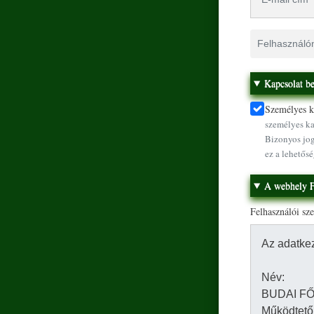
Felhasználónév
Kapcsolat be
Személyes ka
személyes ka
Bizonyos jog
ez a lehetősé
A webhely F
Felhasználói sz