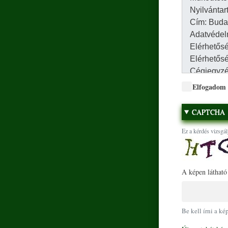
Elfogadom
CAPTCHA
Ez a kérdés vizsgál
A képen látható
Be kell írni a ké