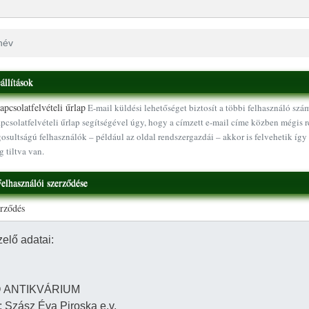
állítások
pcsolatfelvételi űrlap
E-mail küldési lehetőséget biztosít a többi felhasználó szá
pcsolatfelvételi űrlap segítségével úgy, hogy a címzett e-mail címe közben mégis r
osultságú felhasználók – például az oldal rendszergazdái – akkor is felvehetik így 
g tiltva van.
elhasználói szerződése
erződés
Ugrás a tartalomra