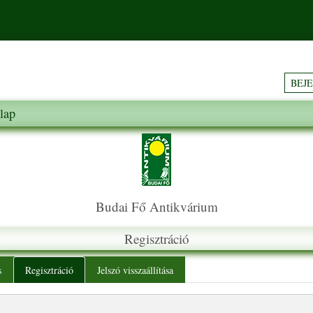
BEJ
lap
Budai Fő Antikvárium
Regisztráció
y tabs
s
Regisztráció
Jelszó visszaállítása