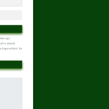
mára egy
ejtve marad.
a kapcsolatot, ha