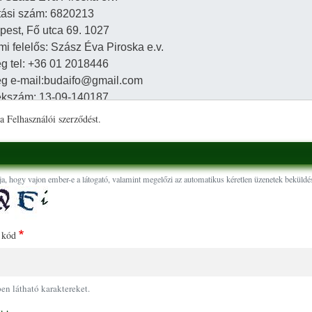
a Felhasználói szerződést.
ja, hogy vajon ember-e a látogató, valamint megelőzi az automatikus kéretlen üzenetek beküldés
 kód
pen látható karaktereket.