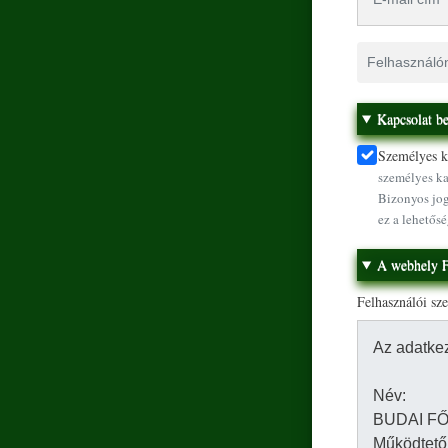
Felhasználónév
Kapcsolat be
Személyes ka
személyes ka
Bizonyos jog
ez a lehetősé
A webhely F
Felhasználói sz