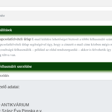
állítások
pcsolatfelvételi űrlap
E-mail küldési lehetőséget biztosít a többi felhasználó szá
pcsolatfelvételi űrlap segítségével úgy, hogy a címzett e-mail címe közben mégis r
osultságú felhasználók – például az oldal rendszergazdái – akkor is felvehetik így 
g tiltva van.
elhasználói szerződése
erződés
Ugrás a tartalomra