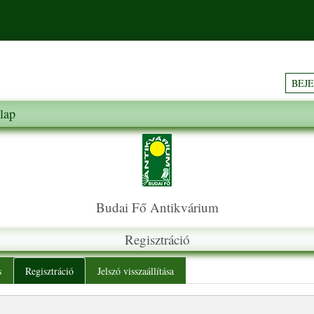
BEJ
lap
Budai Fő Antikvárium
Regisztráció
y tabs
s
Regisztráció
Jelszó visszaállítása