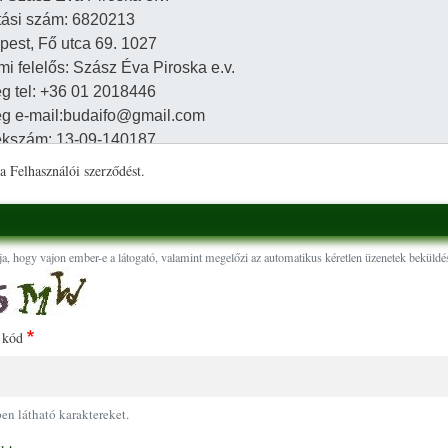
a Felhasználói szerződést.
ja, hogy vajon ember-e a látogató, valamint megelőzi az automatikus kéretlen üzenetek beküldés
 kód
pen látható karaktereket.