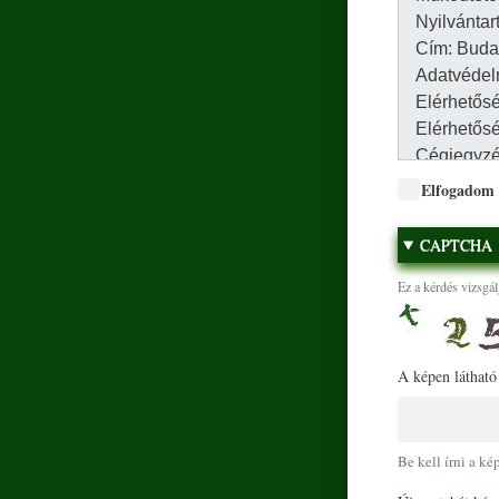
Elfogadom
CAPTCHA
Ez a kérdés vizsgál
A képen látható
Be kell írni a ké