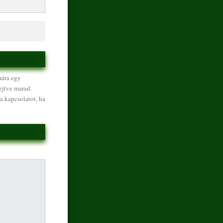
mára egy
ejtve marad.
a kapcsolatot, ha