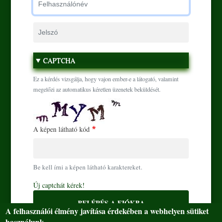
Jelszó
Ugrás a tartalomra
CAPTCHA
Ez a kérdés vizsgálja, hogy vajon ember-e a látogató, valamint
megelőzi az automatikus kéretlen üzenetek beküldését.
A képen látható kód
Be kell írni a képen látható karaktereket.
Új captchát kérek!
BELÉPÉS A FIÓKBA
A felhasználói élmény javítása érdekében a webhelyen sütiket
használunk