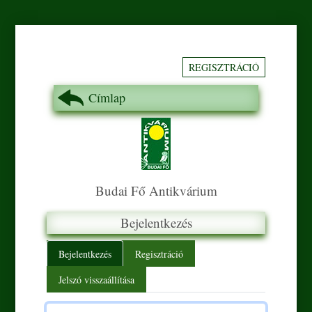
REGISZTRÁCIÓ
Címlap
Budai Fő Antikvárium
Bejelentkezés
Primary tabs
Bejelentkezés
Regisztráció
Jelszó visszaállítása
Felhasználónév