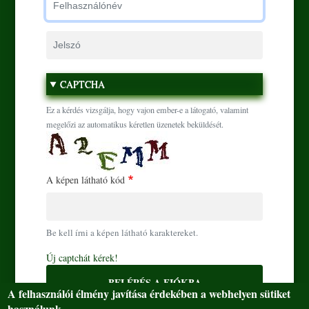
Jelszó
Ugrás a tartalomra
CAPTCHA
Ez a kérdés vizsgálja, hogy vajon ember-e a látogató, valamint
megelőzi az automatikus kéretlen üzenetek beküldését.
A képen látható kód
Be kell írni a képen látható karaktereket.
Új captchát kérek!
BELÉPÉS A FIÓKBA
A felhasználói élmény javítása érdekében a webhelyen sütiket
használunk