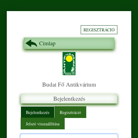
REGISZTRÁCIÓ
Címlap
Budai Fő Antikvárium
Bejelentkezés
Primary tabs
Bejelentkezés
Regisztráció
Jelszó visszaállítása
Felhasználónév