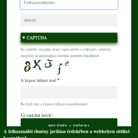
Jelszó
Ugrás a tartalomra
CAPTCHA
Ez a kérdés vizsgálja, hogy vajon ember-e a látogató, valamint
megelőzi az automatikus kéretlen üzenetek beküldését.
A képen látható kód
Be kell írni a képen látható karaktereket.
Új captchát kérek!
BELÉPÉS A FIÓKBA
A felhasználói élmény javítása érdekében a webhelyen sütiket
használunk