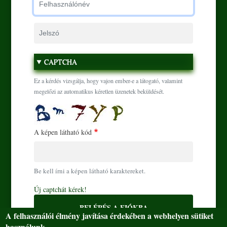
Jelszó
Ugrás a tartalomra
CAPTCHA
Ez a kérdés vizsgálja, hogy vajon ember-e a látogató, valamint
megelőzi az automatikus kéretlen üzenetek beküldését.
A képen látható kód
Be kell írni a képen látható karaktereket.
Új captchát kérek!
BELÉPÉS A FIÓKBA
A felhasználói élmény javítása érdekében a webhelyen sütiket
használunk