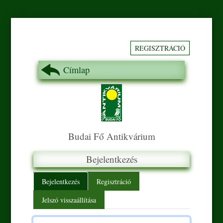
REGISZTRÁCIÓ
Címlap
Budai Fő Antikvárium
Bejelentkezés
Primary tabs
Bejelentkezés
Regisztráció
Jelszó visszaállítása
Felhasználónév