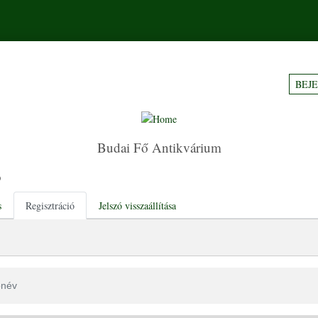
BEJ
Budai Fő Antikvárium
ó
tabs
s
Regisztráció
Jelszó visszaállítása