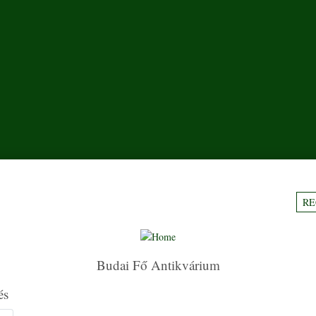
RE
Budai Fő Antikvárium
és