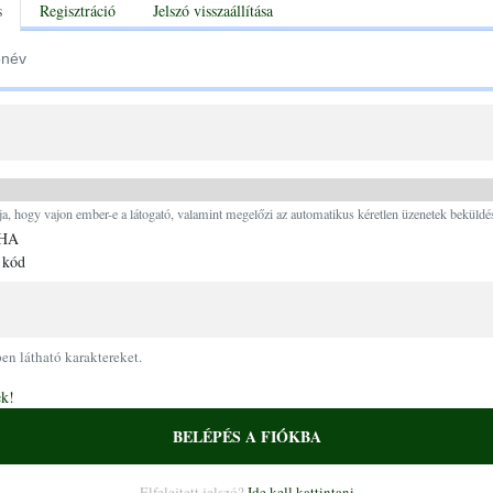
tabs
s
Regisztráció
Jelszó visszaállítása
Ugrás a tartalomra
ja, hogy vajon ember-e a látogató, valamint megelőzi az automatikus kéretlen üzenetek beküldés
 kód
pen látható karaktereket.
ek!
BELÉPÉS A FIÓKBA
Elfelejtett jelszó?
Ide kell kattintani