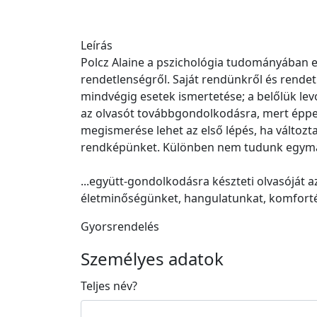
Leírás
Polcz Alaine a pszichológia tudományában egy
rendetlenségről. Saját rendünkről és rendet
mindvégig esetek ismertetése; a belőlük le
az olvasót továbbgondolkodásra, mert éppe
megismerése lehet az első lépés, ha változt
rendképünket. Különben nem tudunk egymás
...együtt-gondolkodásra készteti olvasóját a
életminőségünket, hangulatunkat, komfort
Gyorsrendelés
Személyes adatok
Teljes név
?