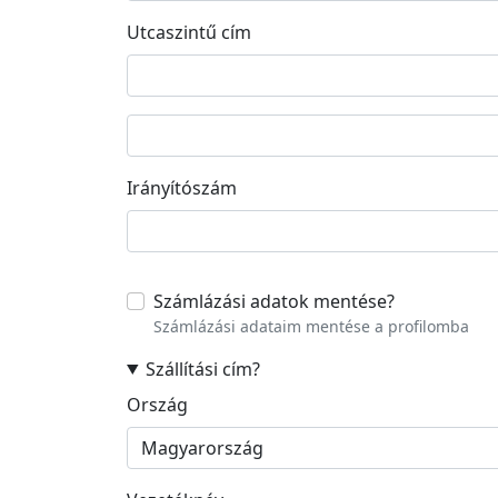
Utcaszintű cím
Street address line 2
Irányítószám
Számlázási adatok mentése
?
Számlázási adataim mentése a profilomba
Szállítási cím
?
Szállítási cím
Ország