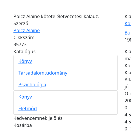
Hozzáfűzések
Polcz ​Alaine kötete életvezetési kalauz.
Ki
Szerző
Ko
Polcz Alaine
Ki
Bu
Cikkszám
Ki
19
35773
Katalógus
Ki
ma
Könyv
Kö
Ki
Társadalomtudomány
Ál
Pszichológia
jó
Ol
Könyv
20
0
Életmód
4.5
Kedvencemnek jelölés
4.5
Kosárba
0 F