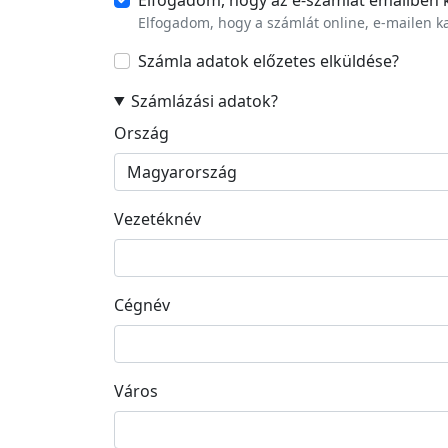
Elfogadom, hogy a számlát online, e-mailen 
Számla adatok előzetes elküldése
?
Számlázási adatok
?
Számlázási cím
Ország
Vezetéknév
Cégnév
Város