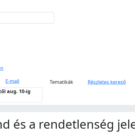
on
E-mail
Tematikák
Részletes kereső
-től aug. 10-ig
end és a rendetlenség je