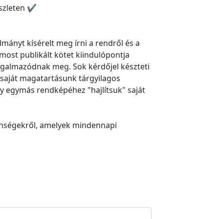
szleten ✔
mányt kísérelt meg írni a rendről és a
most publikált kötet kiindulópontja
fogalmazódnak meg. Sok kérdőjel készteti
saját magatartásunk tárgyilagos
gy egymás rendképéhez "hajlítsuk" saját
jelenségekről, amelyek mindennapi