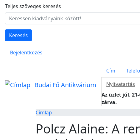
Ugrás a tartalomra
Teljes szöveges keresés
Keresés
Felhasználói fiók menüje
Bejelentkezés
Cím
Telef
Budai Fő Antikvárium
Nyitvatartás
Az üzlet júl. 21
zárva.
Címlap
Polcz Alaine: A r