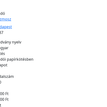
adó
zmosz
adás helye
dapest
adás éve
87
advány nyelv
gyar
tés
adói papírkötésben
lapot
dalszám
0
00 Ft
00 Ft
t