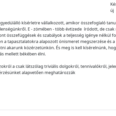
Ké
új
edülálló kísérletre vállalkozott, amikor összefoglaló tanul
lenségünkről. E - zömében - több évtizede íródott, de csak 
vont összefüggések és szabályok a teljesség igénye nélkül 
n a tapasztalatokra alapozott önismeret megszerzése és a 
atni akarunk közérzetünkön. És meg is kell kísérelnünk, ho
 mellett békében élni.
zokról a csak látszólag triviális dolgokról, tennivalókról, 
érzésünket alapvetően meghatározzák